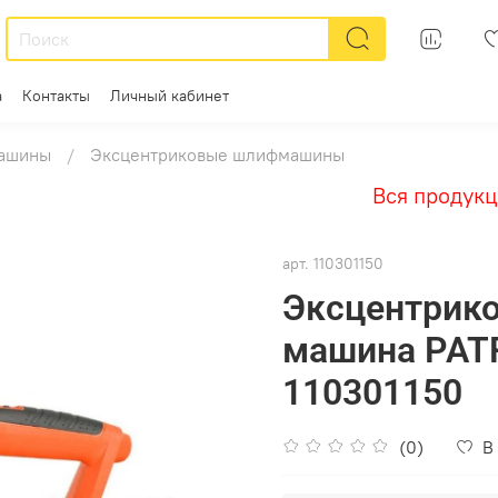
а
Контакты
Личный кабинет
ашины
Эксцентриковые шлифмашины
Вся продукция 
арт.
110301150
Эксцентрик
машина PAT
110301150
(0)
В