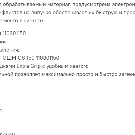
д обрабатываемый материал предусмотрена электрон
флистов на липучке обеспечивает их быструю и про
 место в чистоте.
 110301150
ия;
аления;
 ЭШМ OS 150 110301150;
дками Extra Grip с удобным хватом;
ьной позволяет максимально просто и быстро заменя
м;
алоном;