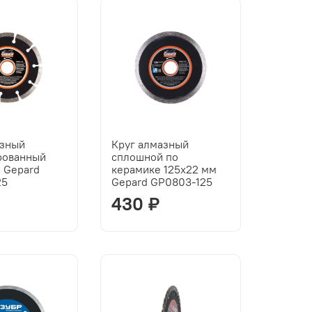
азный
Круг алмазный
рованный
сплошной по
 Gepard
керамике 125x22 мм
25
Gepard GP0803-125
430 ₽