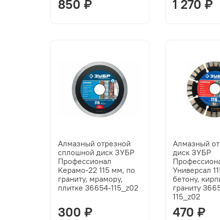
850 ₽
1 270 ₽
Алмазный отрезной
Алмазный о
сплошной диск ЗУБР
диск ЗУБР
Профессионал
Профессион
Керамо-22 115 мм, по
Универсал 11
граниту, мрамору,
бетону, кирп
плитке 36654-115_z02
граниту 366
115_z02
300 ₽
470 ₽