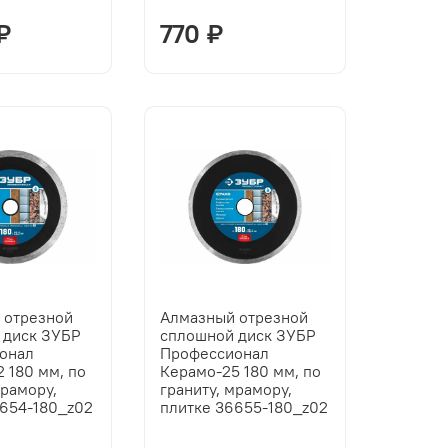
₽
770 ₽
 отрезной
Алмазный отрезной
 диск ЗУБР
сплошной диск ЗУБР
онал
Профессионал
 180 мм, по
Керамо-25 180 мм, по
мрамору,
граниту, мрамору,
6654-180_z02
плитке 36655-180_z02