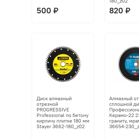
180_z02
500 ₽
820 ₽
Диск алмазный
Алмазный о
отрезной
сплошной ди
PROGRESSIVE
Профессион
Professional по бетону
Керамо-22 2
кирпичу плитке 180 мм
граниту, мр
Stayer 3662-180_z02
36654-230_