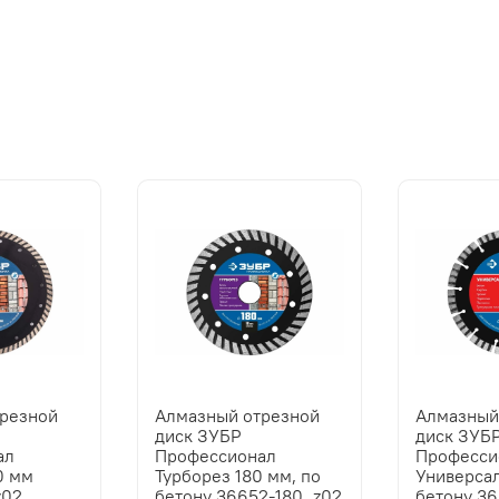
трезной
Алмазный отрезной
Алмазный
диск ЗУБР
диск ЗУБ
ал
Профессионал
Професси
0 мм
Турборез 180 мм, по
Универсал
z02
бетону 36652-180_z02
бетону 3