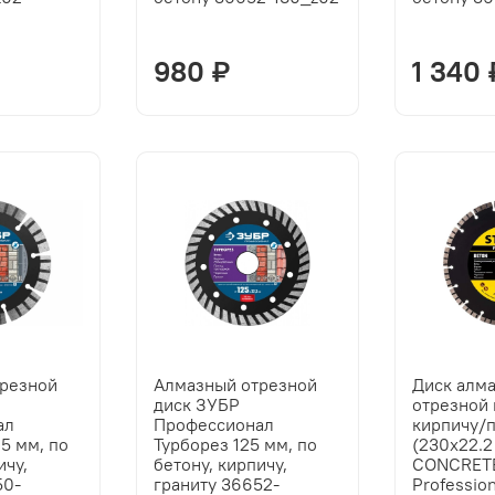
980 ₽
1 340 
трезной
Алмазный отрезной
Диск алм
диск ЗУБР
отрезной 
ал
Профессионал
кирпичу/
5 мм, по
Турборез 125 мм, по
(230х22.2
ичу,
бетону, кирпичу,
CONCRET
50-
граниту 36652-
Profession