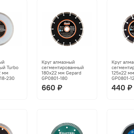
ый
Круг алмазный
Круг алм
ый Turbo
сегментированный
сегменти
2 мм
180x22 мм Gepard
125х22 мм
18-230
GP0801-180
GP0801-1
660 ₽
440 ₽