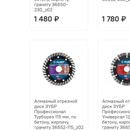
граниту 36650-
230_z02
1 480 ₽
1 780 ₽
Алмазный отрезной
Алмазный о
диск ЗУБР
диск ЗУБР
Профессионал
Профессион
Турборез 115 мм, по
Универсал 12
бетону, кирпичу,
бетону, кирп
граниту 36652-115_z02
граниту 366