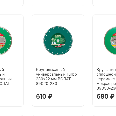
ый
Круг алмазный
Круг алм
ный
универсальный Turbo
сплошной
ванный
230х22 мм ВОЛАТ
керамике 
ВОЛАТ
89020-230
мокрая р
89030-23
610 ₽
680 ₽