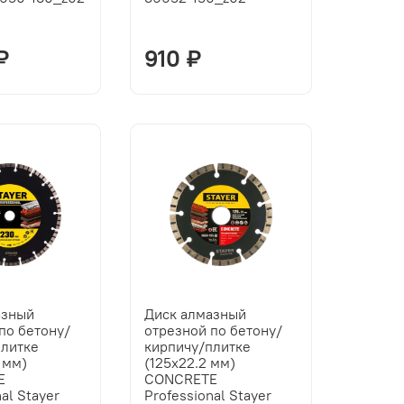
₽
910 ₽
азный
Диск алмазный
по бетону/
отрезной по бетону/
плитке
кирпичу/плитке
 мм)
(125х22.2 мм)
E
CONCRETE
al Stayer
Professional Stayer