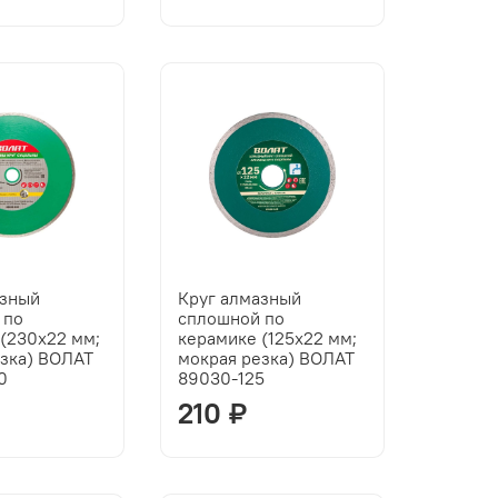
азный
Круг алмазный
 по
сплошной по
(230х22 мм;
керамике (125х22 мм;
езка) ВОЛАТ
мокрая резка) ВОЛАТ
0
89030-125
210 ₽