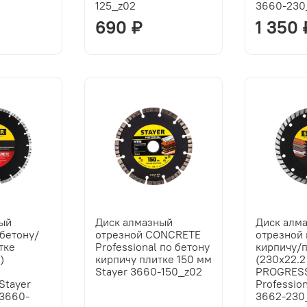
125_z02
3660-230
690 ₽
1 350 
ный
Диск алмазный
Диск алм
 бетону/
отрезной CONCRETE
отрезной 
тке
Professional по бетону
кирпичу/
)
кирпичу плитке 150 мм
(230х22.2
Stayer 3660-150_z02
PROGRES
 Stayer
Profession
 3660-
3662-230