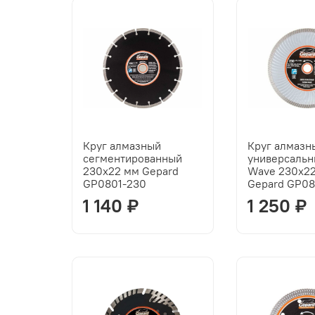
Круг алмазный
Круг алмазн
сегментированный
универсальн
230х22 мм Gepard
Wave 230x2
GP0801-230
Gepard GP08
1 140 ₽
1 250 ₽