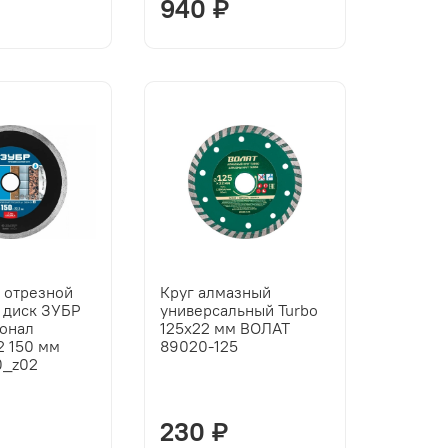
940 ₽
 отрезной
Круг алмазный
 диск ЗУБР
универсальный Turbo
онал
125х22 мм ВОЛАТ
2 150 мм
89020-125
0_z02
230 ₽