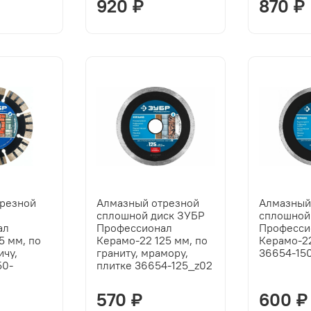
920 ₽
870 ₽
трезной
Алмазный отрезной
Алмазный
сплошной диск ЗУБР
сплошной
ал
Профессионал
Професси
5 мм, по
Керамо-22 125 мм, по
Керамо-2
ичу,
граниту, мрамору,
36654-15
50-
плитке 36654-125_z02
570 ₽
600 ₽