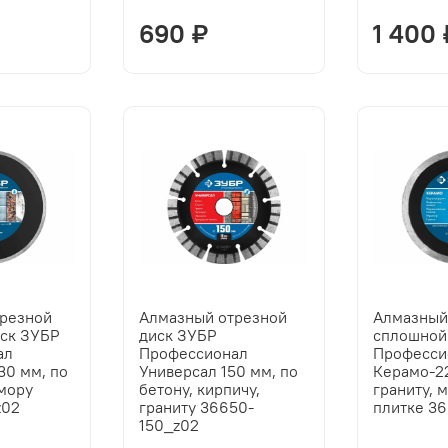
690 ₽
1 400 
трезной
Алмазный отрезной
Алмазный
ск ЗУБР
диск ЗУБР
сплошной
ал
Профессионал
Професси
30 мм, по
Универсал 150 мм, по
Керамо-22
амору
бетону, кирпичу,
граниту, 
z02
граниту 36650-
плитке 3
150_z02