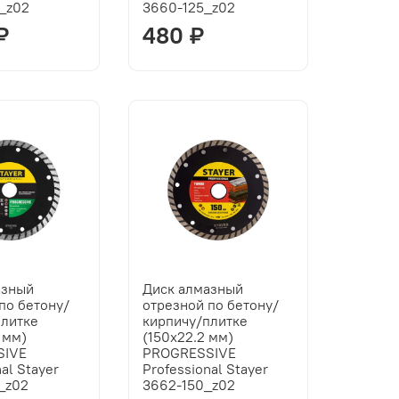
_z02
3660-125_z02
₽
480 ₽
азный
Диск алмазный
по бетону/
отрезной по бетону/
плитке
кирпичу/плитке
 мм)
(150х22.2 мм)
SIVE
PROGRESSIVE
al Stayer
Professional Stayer
_z02
3662-150_z02