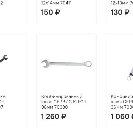
12
12х14мм 70411
12х13мм 7
150 ₽
130 ₽
люч
Комбинированный
Комбинир
ЮЧ
ключ СЕРВИС КЛЮЧ
ключ СЕ
07
38мм 70380
36мм 703
1 260 ₽
1 060 