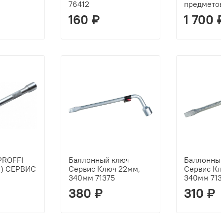
76412
предмето
160 ₽
1 700 
PROFFI
Баллонный ключ
Баллонны
мм) СЕРВИС
Сервис Ключ 22мм,
Сервис К
340мм 71375
340мм 71
380 ₽
310 ₽