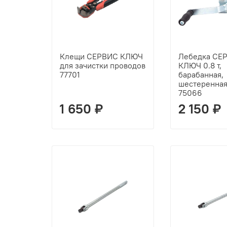
Клещи СЕРВИС КЛЮЧ
Лебедка СЕ
для зачистки проводов
КЛЮЧ 0.8 т,
77701
барабанная,
шестеренная,
75066
1 650 ₽
2 150 ₽