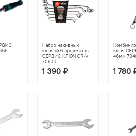
ЕРВИС
Набор накидных
Комбинир
655
ключей 6 предметов
ключ СЕ
СЕРВИС КЛЮЧ CR-V
46мм 704
70500
1 390 ₽
1 780 