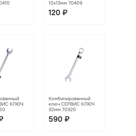
0410
10х13мм 70409
120 ₽
ованный
Комбинированный
РВИС КЛЮЧ
ключ СЕРВИС КЛЮЧ
60
32мм 70320
₽
590 ₽