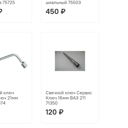
в 75725
шкальный 75503
₽
450 ₽
й ключ
Свечной ключ Сервис
люч 21мм
Ключ 16мм ВАЗ 211
374
71350
120 ₽