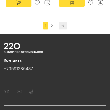
1
2
Контакты
+79591286437