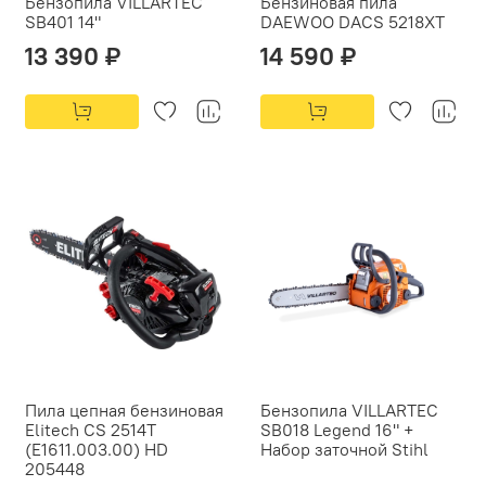
Бензопила VILLARTEC
Бензиновая пила
SB401 14"
DAEWOO DACS 5218XT
13 390 ₽
14 590 ₽
Пила цепная бензиновая
Бензопила VILLARTEC
Elitech CS 2514T
SB018 Legend 16" +
(E1611.003.00) HD
Набор заточной Stihl
205448