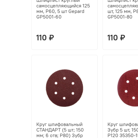
Шлифлист круглый
Шлифлист кр
самосцепляющийся 125
самосцепляю
мм, Р60, 5 шт Gepard
шт, 125 мм, 
GP5001-60
GP5001-80
110 ₽
110 ₽
Круг шлифовальный
Круг шлифов
СТАНДАРТ (5 шт; 150
Зубр 5 шт, 15
мм; 6 отв; Р80) Зубр
Р120 35350-1