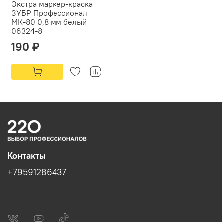
Экстра маркер-краска
ЗУБР Профессионал
МК-80 0,8 мм белый
06324-8
190 ₽
Контакты
+79591286437