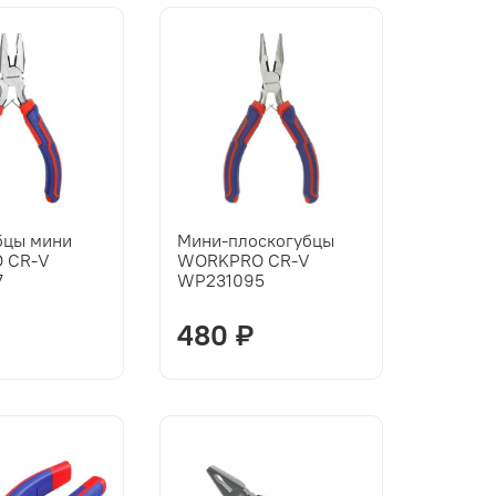
бцы мини
Мини-плоскогубцы
 CR-V
WORKPRO CR-V
7
WP231095
480 ₽