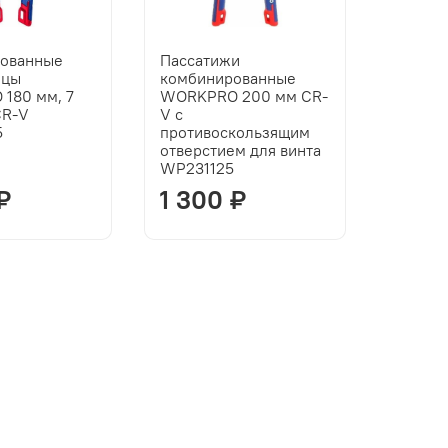
ованные
Пассатижи
бцы
комбинированные
180 мм, 7
WORKPRO 200 мм CR-
CR-V
V с
5
противоскользящим
отверстием для винта
WP231125
₽
1 300 ₽