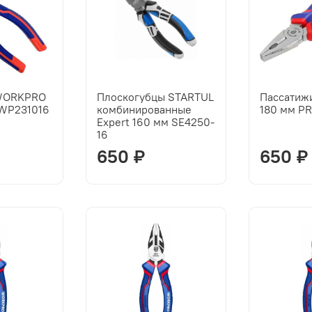
WORKPRO
Плоскогубцы STARTUL
Пассати
 WP231016
комбинированные
180 мм P
Expert 160 мм SE4250-
16
650 ₽
650 ₽