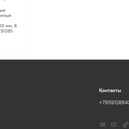
ные
анные
ы
0 мм, 8
31085
Контакты
+795912864