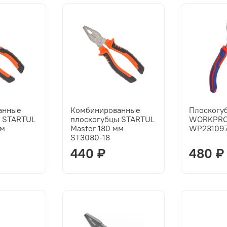
анные
Комбинированные
Плоскогу
ы STARTUL
плоскогубцы STARTUL
WORKPRO
мм
Master 180 мм
WP23109
ST3080-18
440 ₽
480 ₽