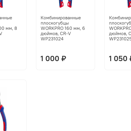
анные
Комбинированные
Комбинир
ы
плоскогубцы
плоскогу
0 мм, 8
WORKPRO 160 мм, 6
WORKPRO 
V
дюймов, CR-V
дюймов, 
WP231024
WP23102
1 000 ₽
1 050 