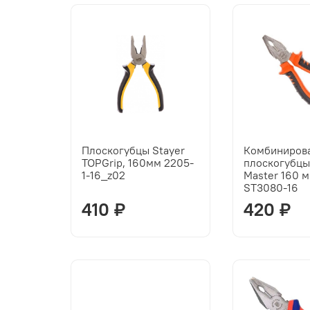
Плоскогубцы Stayer
Комбиниров
TOPGrip, 160мм 2205-
плоскогубц
1-16_z02
Master 160 
ST3080-16
410 ₽
420 ₽