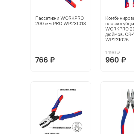
Пассатижи WORKPRO
Комбиниров
200 мм PRO WP231018
плоскогубц
WORKPRO 20
дюймов, CR-
WP231026
1 190 ₽
766 ₽
960 ₽