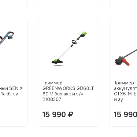
Триммер
Триммер
ный SENIX
GREENWORKS GD60LT
аккумуля
1акб, зу
60 V без акк и з/у
GTX6-M-E
2108307
и зу
15 990 ₽
15 99