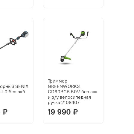
Триммер
торный SENIX
GREENWORKS
U-0 без акб
GD60BCB 60V без акк
и з/у велосипедная
ручка 2108407
0 ₽
19 990 ₽