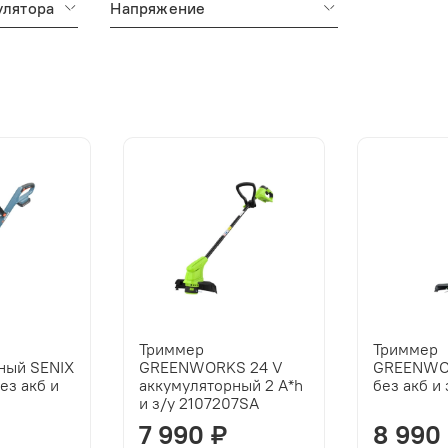
улятора
Напряжение
Триммер
Триммер
ный SENIX
GREENWORKS 24 V
GREENWO
ез акб и
аккумуляторный 2 А*h
без акб и 
и з/у 2107207SA
7 990 ₽
8 990