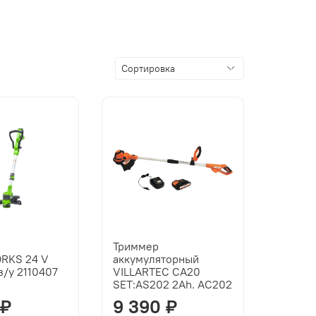
Триммер
RKS 24 V
аккумуляторный
з/у 2110407
VILLARTEC СА20
SET:AS202 2Ah. AC202
 ₽
9 390 ₽