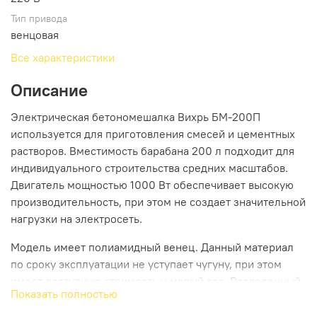
Тип привода
венцовая
Все характеристики
Описание
Электрическая бетономешалка Вихрь БМ-200П
используется для приготовления смесей и цементных
растворов. Вместимость барабана 200 л подходит для
индивидуального строительства средних масштабов.
Двигатель мощностью 1000 Вт обеспечивает высокую
производительность, при этом не создает значительной
нагрузки на электросеть.
Модель имеет полиамидный венец. Данный материал
по сроку эксплуатации не уступает чугуну, при этом
имеет доступную стоимость и малый вес. Разделенный
Показать полностью
на 4 секции, венец прост в ремонте. Система защиты
двигателя от пыли, влаги и перегрева увеличивает