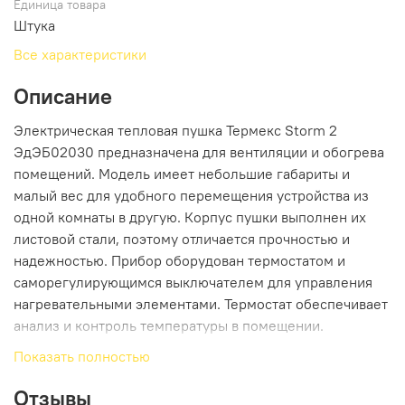
Единица товара
Штука
Все характеристики
Описание
Электрическая тепловая пушка Термекс Storm 2
ЭдЭБ02030 предназначена для вентиляции и обогрева
помещений. Модель имеет небольшие габариты и
малый вес для удобного перемещения устройства из
одной комнаты в другую. Корпус пушки выполнен их
листовой стали, поэтому отличается прочностью и
надежностью. Прибор оборудован термостатом и
саморегулирующимся выключателем для управления
нагревательными элементами. Термостат обеспечивает
анализ и контроль температуры в помещении.
Показать полностью
Преимущества Термекс Storm 2
Электрическая тепловая пушка Термекс Storm 2
Отзывы
ЭдЭБ02030 имеет цилиндрическую форму и