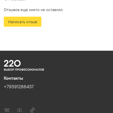
предназначена для напольной установки.
Отзывов еще никто не оставлял
Структура корпуса помогает концентрировать и
направлять нагрев, при этом направление потока
Написать отзыв
воздуха из тепловой пушки можно менять,
регулируя наклон корпуса.
Опора тепловой пушки съемная, что упрощает
транспортировку и хранение оборудования.
В модели предусмотрено механическое
управление температурой и режимом работы.
Три режима работы - горячий воздух на
максимальной мощности, теплый воздух на
половине мощности и вентилятор.
Контакты
Надежный металлокерамический нагревательный
элемент сочетает высокую теплопроводность
+79591286437
стали и теплопередачу керамики, что повышает
КПД оборудования.
Прибор нагревает воздух за считанные секунды, а
за счет встроенного вентилятора уже через