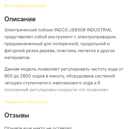
Все характеристики
Описание
Электрический лобзик INGCO JS6508 INDUSTRIAL
представляет собой инструмент с электроприводом,
предназначенный для поперечной, продольной и
фигурной резки дерева, пластика, металла и других
материалов.
Данная модель позволяет регулировать частоту хода от
800 до 2800 ходов в минуту, оборудована системой
четырех ступенчатого маятникового хода и 6
положений регулировки скорости что позволяет
подобрать оптимальный режим пиления для
Показать полностью
обрабатываемого материала.
Отзывы
Прозрачный экран защищает оператора от стружки и
улучшает сбор опилок. К лобзику можно подсоединить
Отзывов еще никто не оставлял
пылесос для избавления от основного количества пыли.