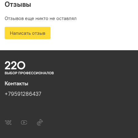
Отзывы
выходное напряжение без скачков позволяет
напрямую подключать ноутбуки, смартфоны и
Отзывов еще никто не оставлял
современные блоки управления отоплением.
Написать отзыв
Экономичный режим (ECO-mode):
Интеллектуальная система управления
двигателем автоматически регулирует обороты в
зависимости от нагрузки, что снижает расход
топлива и уровень шума.
Ультра-компактный корпус:
Эргономичный дизайн
в виде чемодана с удобной ручкой позволяет
Контакты
легко перевозить генератор в багажнике
+79591286437
автомобиля и переносить одной рукой.
Низкий уровень шума:
Закрытый шумозащитный
кожух делает работу устройства максимально
комфортной для использования в кемпингах, на
рыбалке или вблизи жилых зон.