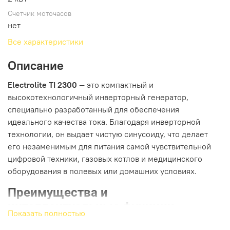
Счетчик моточасов
нет
Все характеристики
Описание
Electrolite TI 2300
— это компактный и
высокотехнологичный инверторный генератор,
специально разработанный для обеспечения
идеального качества тока. Благодаря инверторной
технологии, он выдает чистую синусоиду, что делает
его незаменимым для питания самой чувствительной
цифровой техники, газовых котлов и медицинского
оборудования в полевых или домашних условиях.
Преимущества и
интеллектуальные функции
Показать полностью
Идеальная синусоида (Inverter Tech):
Стабильное