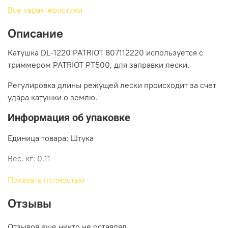
Все характеристики
Описание
Катушка DL-1220 PATRIOT 807112220 используется с
триммером PATRIOT PT500, для заправки лески.
Регулировка длины режущей лески происходит за счет
удара катушки о землю.
Информация об упаковке
Единица товара: Штука
Вес, кг: 0.11
Длина, мм: 60
Показать полностью
Ширина, мм: 95
Отзывы
Высота, мм: 120
Отзывов еще никто не оставлял