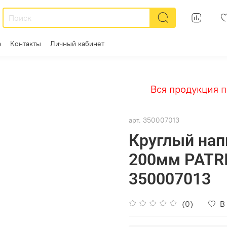
а
Контакты
Личный кабинет
Вся продукция пре
арт.
350007013
Круглый нап
200мм PATR
350007013
(0)
В