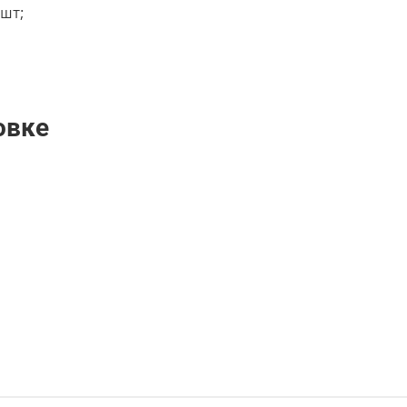
 шт;
овке