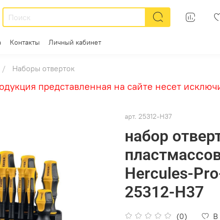
а
Контакты
Личный кабинет
Наборы отверток
кция представленная на сайте несет исключит
арт.
25312-H37
набор отвер
пластмассов
Hercules-Pro
25312-H37
(0)
В