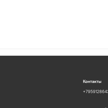
Контакты
+795912864