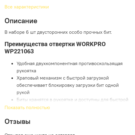
Все характеристики
Описание
В наборе 6 шт двусторонних особо прочных бит.
Преимущества отвертки WORKPRO
WP221063
Удобная двухкомпонентная противоскользящая
рукоятка
Храповый механизм с быстрой загрузкой
обеспечивает блокировку загрузки бит одной
рукой
Биты хранятся в рукоятке и доступны для быстрой
замены
Показать полностью
Комплектация
Отзывы
Рукоятка
Отзывов еще никто не оставлял