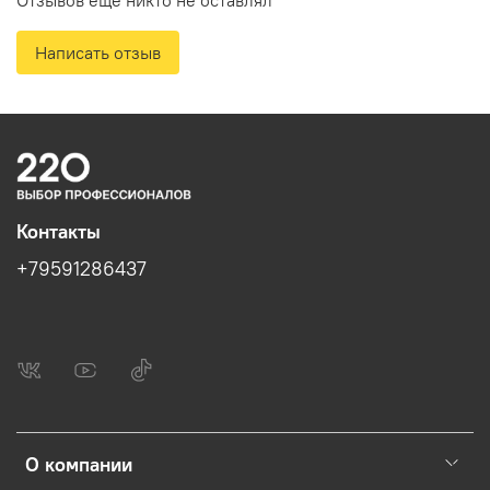
Сменные биты: SL4мм и SL5мм, PH1 и PH3, PH2 и
S2, S1 и S3, T10 и T15, T20 и T25
Написать отзыв
Контакты
+79591286437
О компании