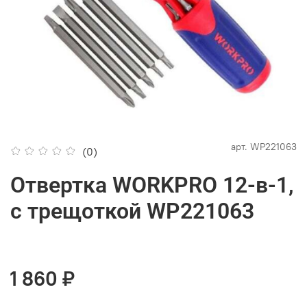
арт.
WP221063
(0)
Отвертка WORKPRO 12-в-1,
с трещоткой WP221063
1 860 ₽