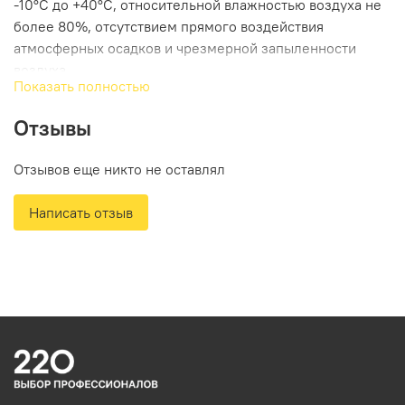
-10°С до +40°С, относительной влажностью воздуха не
более 80%, отсутствием прямого воздействия
атмосферных осадков и чрезмерной запыленности
воздуха.
Показать полностью
Преимущества Patriot 140301337
Отзывы
Облегченный перфоратор повышенной мощности
для работы с профессиональной оснасткой
Отзывов еще никто не оставлял
больших диаметров.
Повышенная сила удара 4.7 Дж дает возможность
Написать отзыв
эффективно использовать эту модель в качестве
отбойного молотка.
3 режима работы (удар, сверление и сверление с
ударом).
Комплектация
Перфоратор.
Дополнительная рукоятка.
Ограничитель глубины сверления.