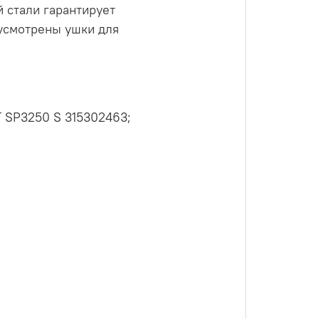
 стали гарантирует
дусмотрены ушки для
T SP3250 S 315302463;