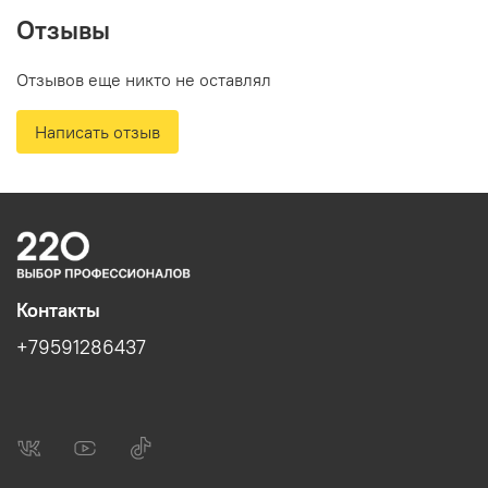
Высота, мм: 130
Отзывы
Отзывов еще никто не оставлял
Написать отзыв
Контакты
+79591286437