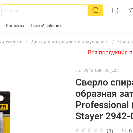
а
Контакты
Личный кабинет
струмента
Для дрелей ударных и безударных
Сверл
Вся продукция пре
арт.
2942-090-06_z02
Сверло спир
образная за
Professional
Stayer 2942-
(0)
В