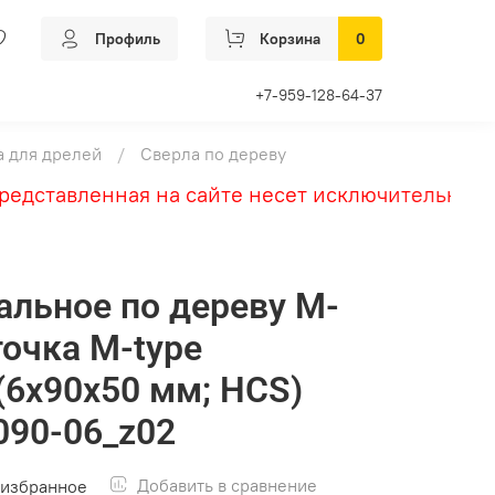
Профиль
Корзина
0
+7-959-128-64-37
а для дрелей
Сверла по дереву
дставленная на сайте несет исключительно инф
альное по дереву М-
точка M-type
 (6х90х50 мм; HCS)
090-06_z02
Добавить в сравнение
 избранное